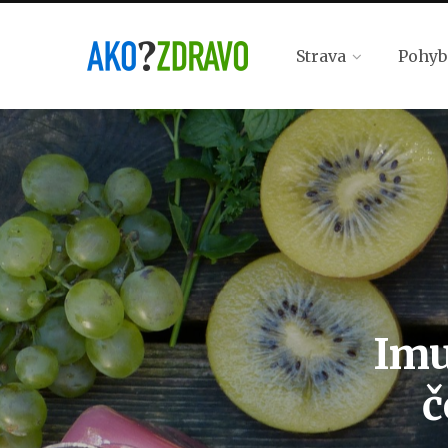
Strava
Pohyb
Imu
č