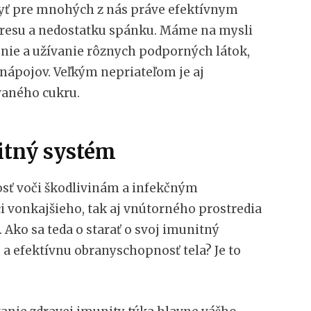
byť pre mnohých z nás práve efektívnym
esu a nedostatku spánku. Máme na mysli
enie a užívanie rôznych podporných látok,
 nápojov. Veľkým nepriateľom je aj
aného cukru.
itný systém
sť voči škodlivinám a infekčným
vonkajšieho, tak aj vnútorného prostredia
. Ako sa teda o starať o svoj imunitný
 a efektívnu obranyschopnosť tela? Je to