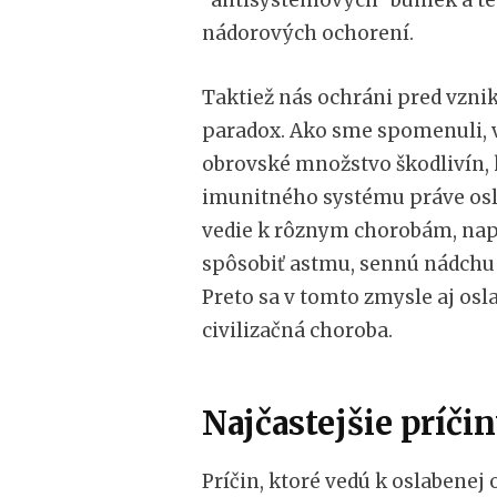
nádorových ochorení.
Taktiež nás ochráni pred vznik
paradox. Ako sme spomenuli, 
obrovské množstvo škodlivín, 
imunitného systému práve osl
vedie k rôznym chorobám, napr
spôsobiť astmu, sennú nádchu 
Preto sa v tomto zmysle aj osl
civilizačná choroba.
Najčastejšie príči
Príčin, ktoré vedú k oslabenej