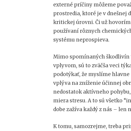
externé príčiny môžeme považ
prostredia, ktoré je v dnešnej
kritickej úrovni. Či už hovor
používaní rôznych chemických
systému neprospieva.
Mimo spomínaných škodlivín v
vplyvom, sú to zväčša veci týk
podotýkať, že myslíme hlavne n
vplýva na zníženie účinnej ob
nedostatok aktívneho pohybu,
miera stresu. A to sú všetko “
dobe zažíva každý z nás – len 
K tomu, samozrejme, treba prirá