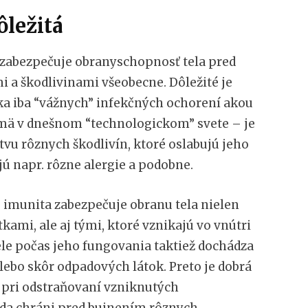
ôležitá
 zabezpečuje obranyschopnosť tela pred
a škodlivinami všeobecne. Dôležité je
ýka iba “vážnych” infekčných ochorení akou
jmä v dnešnom “technologickom” svete – je
u rôznych škodlivín, ktoré oslabujú jeho
ú napr. rôzne alergie a podobne.
e imunita zabezpečuje obranu tela nielen
kami, ale aj tými, ktoré vznikajú vo vnútri
le počas jeho fungovania taktiež dochádza
lebo skôr odpadových látok. Preto je dobrá
 pri odstraňovaní vzniknutých
eda chráni pred bujnením rôznych