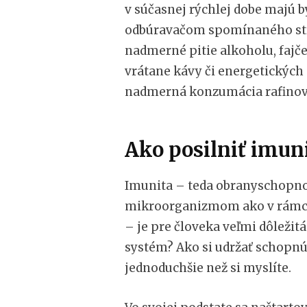
v súčasnej rýchlej dobe majú 
odbúravačom spomínaného str
nadmerné pitie alkoholu, fajč
vrátane kávy či energetických
nadmerná konzumácia rafinov
Ako posilniť imun
Imunita – teda obranyschopno
mikroorganizmom ako v rámci 
– je pre človeka veľmi dôležitá
systém? Ako si udržať schopnú
jednoduchšie než si myslíte.