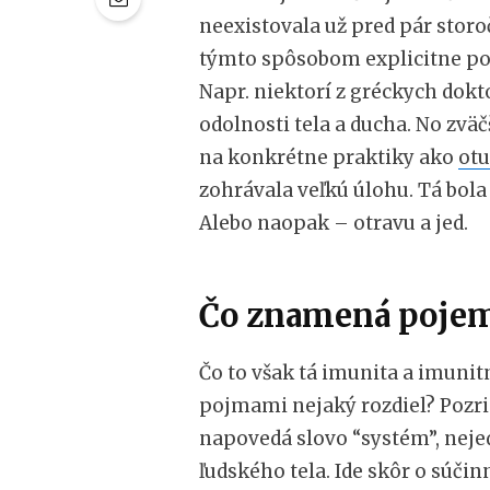
neexistovala už pred pár storoč
týmto spôsobom explicitne po
Napr. niektorí z gréckych dokto
odolnosti tela a ducha. No zvä
na konkrétne praktiky ako
ot
zohrávala veľkú úlohu. Tá bola
Alebo naopak – otravu a jed.
Čo znamená pojem
Čo to však tá imunita a imunit
pojmami nejaký rozdiel? Pozri
napovedá slovo “systém”, nejed
ľudského tela. Ide skôr o súčin