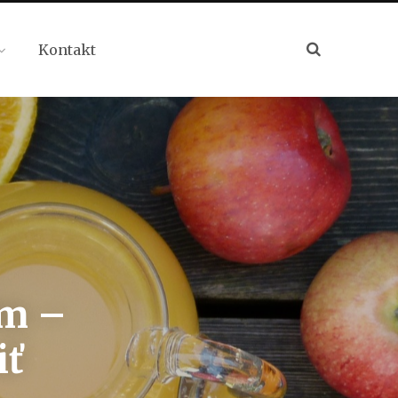
Kontakt
ém –
iť