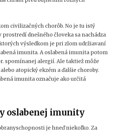
om civilizačných chorôb. No je tu istý
v prostredí dnešného človeka sa nachádza
ktorých výsledkom je pri zlom udržiavaní
abená imunita. A oslabená imunita potom
. spomínanej alergií. Ale taktiež môže
alebo atopický ekzém a ďalšie choroby.
abená imunita označuje ako určitá
ny oslabenej imunity
 obranyschopnosti je hneď niekoľko. Za