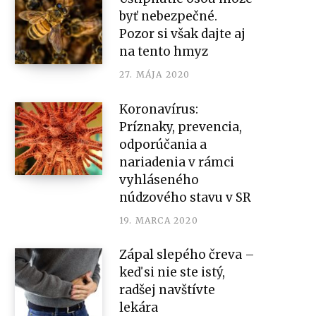
byť nebezpečné.
Pozor si však dajte aj
na tento hmyz
27. MÁJA 2020
Koronavírus:
Príznaky, prevencia,
odporúčania a
nariadenia v rámci
vyhláseného
núdzového stavu v SR
19. MARCA 2020
Zápal slepého čreva –
keď si nie ste istý,
radšej navštívte
lekára