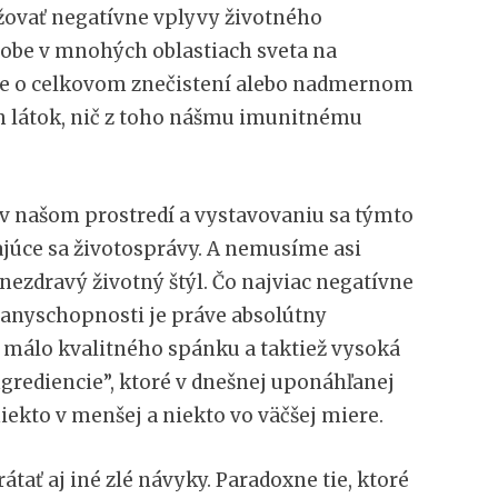
ovať negatívne vplyvy životného
 dobe v mnohých oblastiach sveta na
íme o celkovom znečistení alebo nadmernom
 látok, nič z toho nášmu imunitnému
 našom prostredí a vystavovaniu sa týmto
ajúce sa životosprávy. A nemusíme asi
ezdravý životný štýl. Čo najviac negatívne
ranyschopnosti je práve absolútny
 málo kvalitného spánku a taktiež vysoká
ingrediencie”, ktoré v dnešnej uponáhľanej
niekto v menšej a niekto vo väčšej miere.
tať aj iné zlé návyky. Paradoxne tie, ktoré