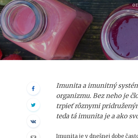
O
Imunita a imunitný systém
organizmu. Bez neho je čl
trpieť rôznymi pridružený
teda tá imunita je a ako s
Imunita je v dnešnej dobe ča