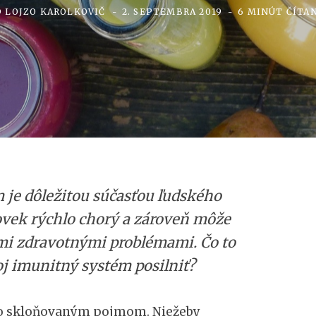
D
LOJZO KAROLKOVIČ
2. SEPTEMBRA 2019
6 MINÚT ČÍTA
 je dôležitou súčasťou ľudského
ovek rýchlo chorý a zároveň môže
mi zdravotnými problémami. Čo to
voj imunitný systém posilniť?
sto skloňovaným pojmom. Niežeby