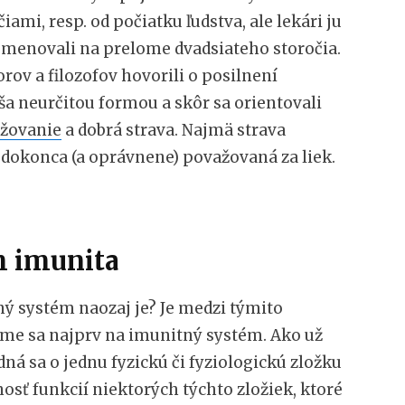
iami, resp. od počiatku ľudstva, ale lekári ju
menovali na prelome dvadsiateho storočia.
rov a filozofov hovorili o posilnení
čša neurčitou formou a skôr sa orientovali
užovanie
a dobrá strava. Najmä strava
 dokonca (a oprávnene) považovaná za liek.
 imunita
ný systém naozaj je? Je medzi týmito
me sa najprv na imunitný systém. Ako už
ná sa o jednu fyzickú či fyziologickú zložku
nosť funkcií niektorých týchto zložiek, ktoré