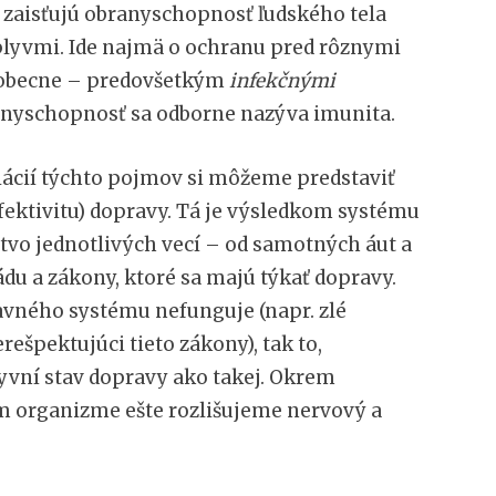
 zaisťujú obranyschopnosť ľudského tela
plyvmi. Ide najmä o ochranu pred rôznymi
eobecne – predovšetkým
infekčnými
ranyschopnosť sa odborne nazýva imunita.
ciácií týchto pojmov si môžeme predstaviť
fektivitu) dopravy. Tá je výsledkom systému
tvo jednotlivých vecí – od samotných áut a
vládu a zákony, ktoré sa majú týkať dopravy.
ravného systému nefunguje (napr. zlé
rešpektujúci tieto zákony), tak to,
yvní stav dopravy ako takej. Okrem
 organizme ešte rozlišujeme nervový a