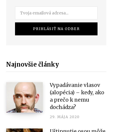
Najnovšie články
Vypadávanie vlasov
(alopécia) – kedy, ako
a prečo k nemu
dochádza?
29. MÁJA 2020
Uštipnutie osou môže