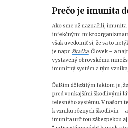
Prečo je imunita d
Ako sme už naznačili, imunita
infekčnými mikroorganizmami 
však uvedomiť si, že sa to net
je napr.
žltačka
. Človek – a na
vystavený obrovskému množstv
imunitný systém a tým vznikaj
Ďalším dôležitým faktom je, ž
pred vonkajšími škodlivými lát
telesného systému. V našom te
k vzniku rôznych škodlivín – a
imunita určitou zábezpekou aj
“antisystémových” buniek a t