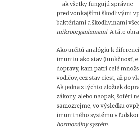
– ak všetky fungujú správne –
pred vonkajšími škodlivými v
baktériami a škodlivinami vš
mikroorganizmami
. A táto ob
Ako určitú analógiu k diferen
imunitu ako stav (funkčnosť, e
dopravy, kam patrí celé množs
vodičov, cez stav ciest, až po 
Ak jedna z týchto zložiek dop
zákony, alebo naopak, šoféri ne
samozrejme, vo výsledku ovpl
imunitného systému v ľudskom
hormonálny systém
.