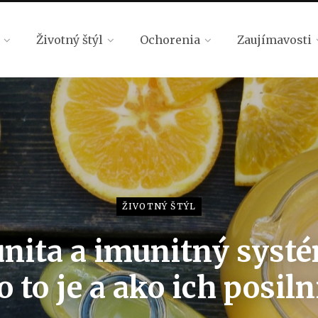
Životný štýl
Ochorenia
Zaujímavosti
ŽIVOTNÝ ŠTÝL
nita a imunitný syst
o to je a ako ich posiln