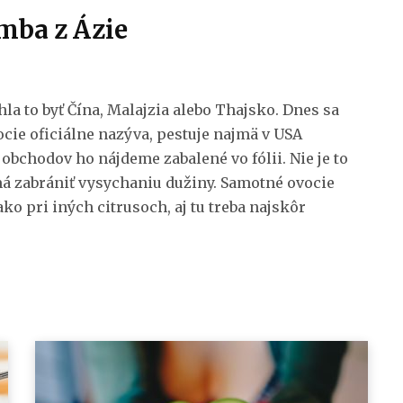
mba z Ázie
a to byť Čína, Malajzia alebo Thajsko. Dnes sa
ocie oficiálne nazýva, pestuje najmä v USA
 obchodov ho nájdeme zabalené vo fólii. Nie je to
á zabrániť vysychaniu dužiny. Samotné ovocie
o pri iných citrusoch, aj tu treba najskôr