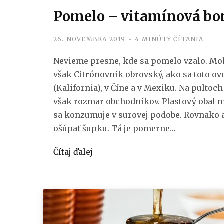
Pomelo – vitamínová bo
26. NOVEMBRA 2019
4 MINÚTY ČÍTANIA
Nevieme presne, kde sa pomelo vzalo. Mohl
však Citrónovník obrovský, ako sa toto ov
(Kalifornia), v Číne a v Mexiku. Na pultoch
však rozmar obchodníkov. Plastový obal m
sa konzumuje v surovej podobe. Rovnako ak
ošúpať šupku. Tá je pomerne…
Čítaj ďalej