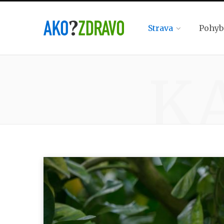
Strava
Pohyb
K