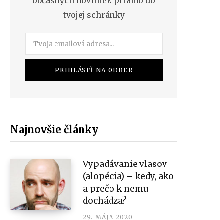
občasných noviniek priamo do
tvojej schránky
Najnovšie články
Vypadávanie vlasov
(alopécia) – kedy, ako
a prečo k nemu
dochádza?
29. MÁJA 2020