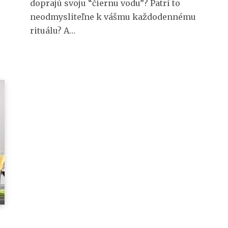
doprajú svoju “čiernu vodu”? Patrí to
neodmysliteľne k vášmu každodennému
rituálu? A…