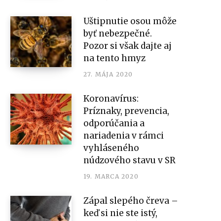
Uštipnutie osou môže
byť nebezpečné.
Pozor si však dajte aj
na tento hmyz
27. MÁJA 2020
Koronavírus:
Príznaky, prevencia,
odporúčania a
nariadenia v rámci
vyhláseného
núdzového stavu v SR
19. MARCA 2020
Zápal slepého čreva –
keď si nie ste istý,