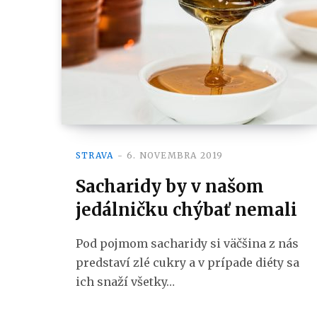
STRAVA
6. NOVEMBRA 2019
Sacharidy by v našom
jedálničku chýbať nemali
Pod pojmom sacharidy si väčšina z nás
predstaví zlé cukry a v prípade diéty sa
ich snaží všetky…